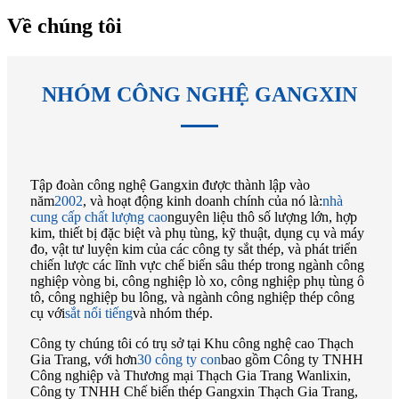
Về chúng tôi
NHÓM CÔNG NGHỆ GANGXIN
Tập đoàn công nghệ Gangxin được thành lập vào
năm
2002
, và hoạt động kinh doanh chính của nó là:
nhà
cung cấp chất lượng cao
nguyên liệu thô số lượng lớn, hợp
kim, thiết bị đặc biệt và phụ tùng, kỹ thuật, dụng cụ và máy
đo, vật tư luyện kim của các công ty sắt thép, và phát triển
chiến lược các lĩnh vực chế biến sâu thép trong ngành công
nghiệp vòng bi, công nghiệp lò xo, công nghiệp phụ tùng ô
tô, công nghiệp bu lông, và ngành công nghiệp thép công
cụ với
sắt nổi tiếng
và nhóm thép.
Công ty chúng tôi có trụ sở tại Khu công nghệ cao Thạch
Gia Trang, với hơn
30 công ty con
bao gồm Công ty TNHH
Công nghiệp và Thương mại Thạch Gia Trang Wanlixin,
Công ty TNHH Chế biến thép Gangxin Thạch Gia Trang,