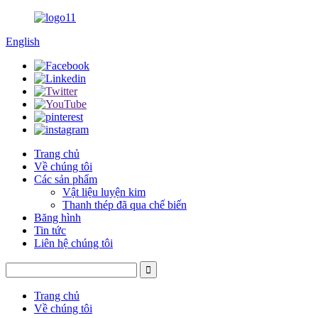
English
Trang chủ
Về chúng tôi
Các sản phẩm
Vật liệu luyện kim
Thanh thép đã qua chế biến
Băng hình
Tin tức
Liên hệ chúng tôi
Trang chủ
Về chúng tôi