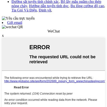
Đường sắt tuyến tính chính xác
,
Bộ lấy mẫu ngâm cho thép
nóng chảy
,
Hướng dẫn tuyến tính dọc
,
Bu lông cường độ cao
,
Tia Gió Và Điện
,
Đinh vít
,
Gửi email
WeChat
x