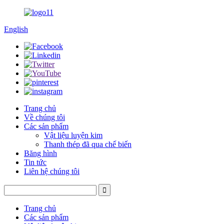
English
Trang chủ
Về chúng tôi
Các sản phẩm
Vật liệu luyện kim
Thanh thép đã qua chế biến
Băng hình
Tin tức
Liên hệ chúng tôi
Trang chủ
Các sản phẩm