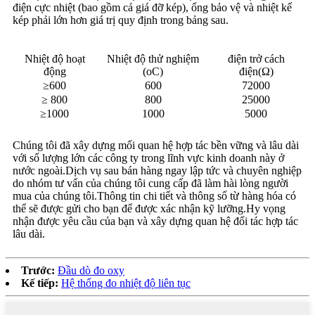
điện cực nhiệt (bao gồm cả giá đỡ kép), ống bảo vệ và nhiệt kế
kép phải lớn hơn giá trị quy định trong bảng sau.
Nhiệt độ hoạt
Nhiệt độ thử nghiệm
điện trở cách
động
(oC)
điện(Ω)
≥600
600
72000
≥ 800
800
25000
≥1000
1000
5000
Chúng tôi đã xây dựng mối quan hệ hợp tác bền vững và lâu dài
với số lượng lớn các công ty trong lĩnh vực kinh doanh này ở
nước ngoài.Dịch vụ sau bán hàng ngay lập tức và chuyên nghiệp
do nhóm tư vấn của chúng tôi cung cấp đã làm hài lòng người
mua của chúng tôi.Thông tin chi tiết và thông số từ hàng hóa có
thể sẽ được gửi cho bạn để được xác nhận kỹ lưỡng.Hy vọng
nhận được yêu cầu của bạn và xây dựng quan hệ đối tác hợp tác
lâu dài.
Trước:
Đầu dò đo oxy
Kế tiếp:
Hệ thống đo nhiệt độ liên tục