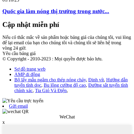
Quốc gia làm nóng thị trường trong nước...
Cập nhật miễn phí
Nếu có thắc mắc về sản phẩm hoặc bảng giá của chúng tôi, vui lòng
để lại email của bạn cho chúng tôi và chúng tôi sẽ liên hệ trong
vòng 24 giờ.
Yêu cầu bảng giá
© Copyright - 2010-2023 : Mọi quyền được bảo lưu.
Sơ đồ trang web
AMP di động
Bộ lấy mẫu ngâm cho thép nóng chảy
,
Đinh vít
,
Hướng dẫn
tuyến tính dọc
,
Bu lông cường độ cao
,
Đường sắt tuyến tính
chính xác
,
Tia Gió Và Điện
,
Gửi email
WeChat
x