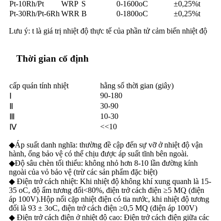
Pt-10Rh/Pt
WRP
S
0-1600oC
±0,25%t
Pt-30Rh/Pt-6Rh
WRR
B
0-1800oC
±0,25%t
Lưu ý: t là giá trị nhiệt độ thực tế của phần tử cảm biến nhiệt độ
Thời gian cố định
cấp quán tính nhiệt
hằng số thời gian (giây)
90-180
Ⅰ
30-90
Ⅱ
10-30
Ⅲ
<<10
Ⅳ
◆Áp suất danh nghĩa: thường đề cập đến sự vỡ ở nhiệt độ vận
hành, ống bảo vệ có thể chịu được áp suất tĩnh bên ngoài.
◆Độ sâu chèn tối thiểu: không nhỏ hơn 8-10 lần đường kính
ngoài của vỏ bảo vệ (trừ các sản phẩm đặc biệt)
◆ Điện trở cách nhiệt: Khi nhiệt độ không khí xung quanh là 15-
35 oC, độ ẩm tương đối<80%, điện trở cách điện ≥5 MQ (điện
áp 100V).Hộp nối cặp nhiệt điện có tia nước, khi nhiệt độ tương
đối là 93 ± 3oC, điện trở cách điện ≥0,5 MQ (điện áp 100V)
◆ Điện trở cách điện ở nhiệt độ cao: Điện trở cách điện giữa các